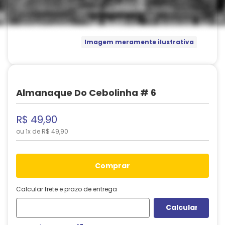
Imagem meramente ilustrativa
Almanaque Do Cebolinha # 6
R$
49
,
90
ou
1
x de
R$
49
,
90
comprar
Calcular frete e prazo de entrega