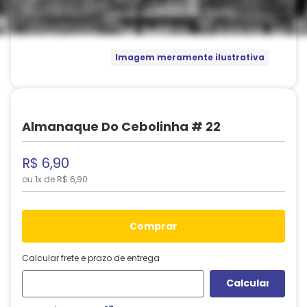
Imagem meramente ilustrativa
Almanaque Do Cebolinha # 22
R$
6
,
90
ou
1
x de
R$
6
,
90
comprar
Calcular frete e prazo de entrega