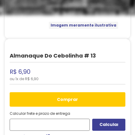
Imagem meramente ilustrativa
Almanaque Do Cebolinha # 13
R$
6
,
90
ou
1
x de
R$
6
,
90
comprar
Calcular frete e prazo de entrega