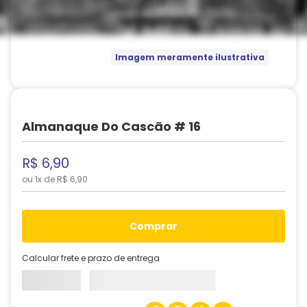
Imagem meramente ilustrativa
Almanaque Do Cascão # 16
R$
6
,
90
ou
1
x de
R$
6
,
90
comprar
Calcular frete e prazo de entrega