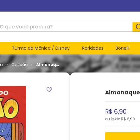
ue você procura?
Turma da Mônica / Disney
Raridades
Bonelli
ca
Cascão
Almanaque
do Cascão
# 04
Almanaque 
R$
6
,
90
ou
1
x de
R$
6
,
90