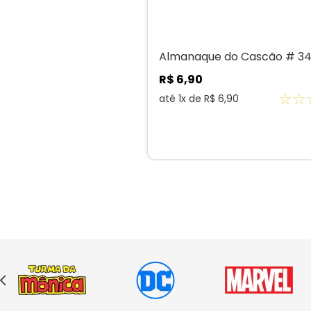
Almanaque do Cascão # 3
R$
6
,
90
☆
☆
até
1
x de
R$
6
,
90