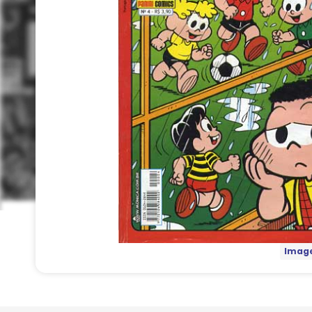
Image