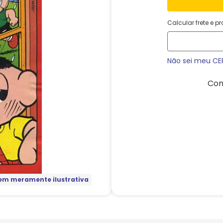
Calcular frete e p
Não sei meu CE
Com
m meramente ilustrativa