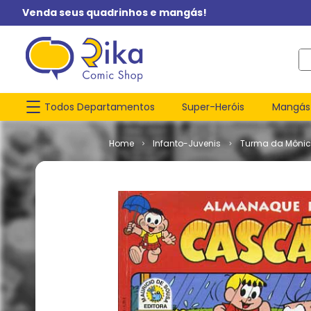
Venda seus quadrinhos e mangás!
O q
Todos Departamentos
Super-Heróis
Mangás
Infanto-Juvenis
Turma da Môni