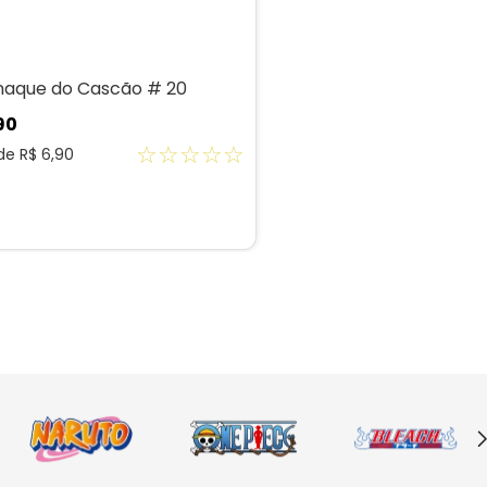
aque do Cascão # 20
90
☆
☆
☆
☆
☆
 de
R$
6
,
90