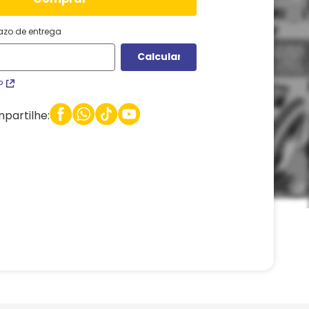
razo de entrega
P
partilhe: