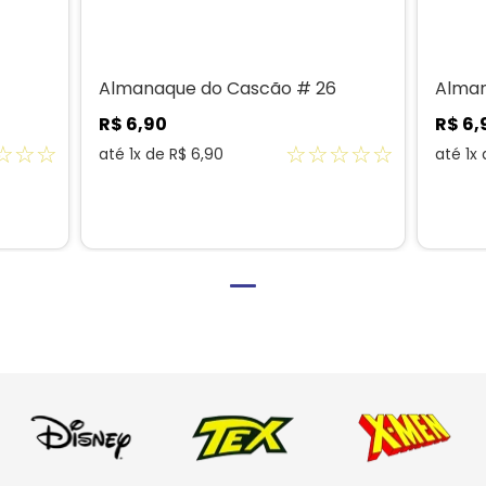
4
Almanaque do Cascão # 26
Alman
R$
6
,
90
R$
6
,
☆
☆
☆
☆
☆
☆
☆
☆
até
1
x de
R$
6
,
90
até
1
x