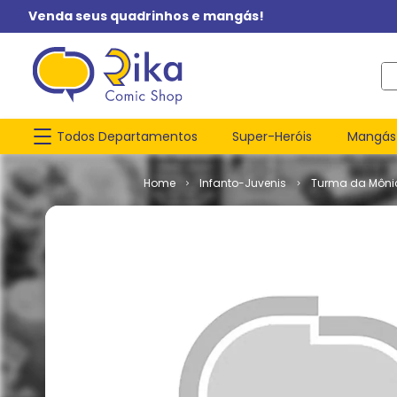
Venda seus quadrinhos e mangás!
O q
Todos Departamentos
Super-Heróis
Mangás
Infanto-Juvenis
Turma da Môni