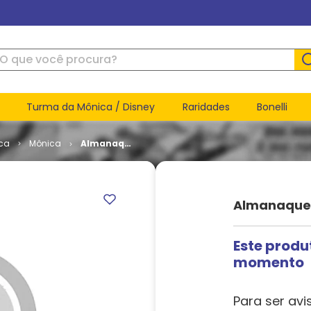
ue você procura?
Turma da Mônica / Disney
Raridades
Bonelli
ca
Mônica
Almanaque
da Mônica
- 2ª Série
# 25
Almanaque D
Este produ
momento
Para ser avi