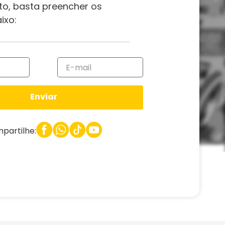
to, basta preencher os
ixo:
Enviar
partilhe: