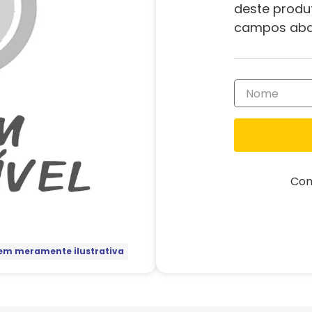
deste produ
campos aba
Com
m meramente ilustrativa