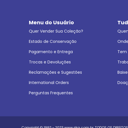
Menu do Usuário
Tud
Quer Vender Sua Coleção?
Que
Estado de Conservação
Onde
Pagamento e Entrega
Tem L
Trocas e Devoluções
Trab
Reclamações e Sugestões
Baixe
International Orders
Doaç
Perguntas Frequentes
Copyright © 1992 - 2023
www.rika.com.br
, TODOS OS DIREITOS