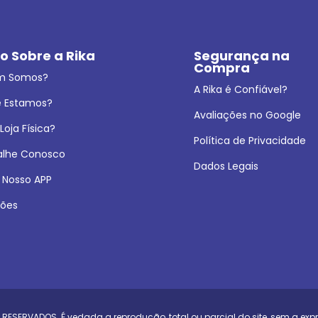
o Sobre a Rika
Segurança na 
Compra
m Somos?
A Rika é Confiável?
 Estamos?
Avaliações no Google
oja Física?
Política de Privacidade
alhe Conosco
Dados Legais
 Nosso APP
ões
 RESERVADOS. É vedada a reprodução, total ou parcial do site, sem a exp