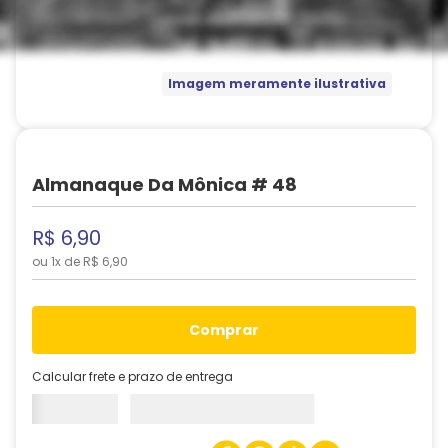
Imagem meramente ilustrativa
Almanaque Da Mônica # 48
R$
6
,
90
ou
1
x de
R$
6
,
90
comprar
Calcular frete e prazo de entrega