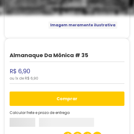
Imagem meramente ilustrativa
Almanaque Da Mônica # 35
R$
6
,
90
ou
1
x de
R$
6
,
90
comprar
Calcular frete e prazo de entrega