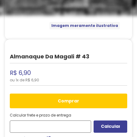
Imagem meramente ilustrativa
Almanaque Da Magali # 43
R$
6
,
90
ou
1
x de
R$
6
,
90
comprar
Calcular frete e prazo de entrega