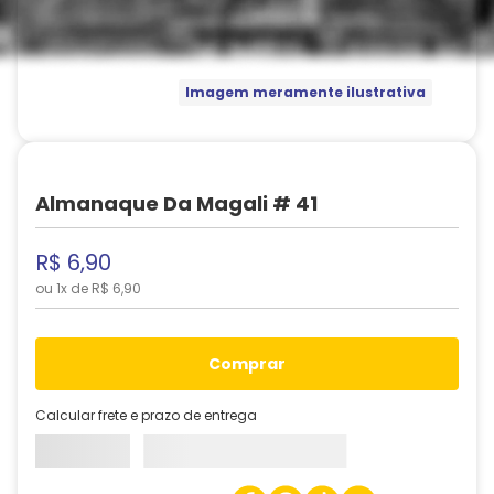
Imagem meramente ilustrativa
Almanaque Da Magali # 41
R$
6
,
90
ou
1
x de
R$
6
,
90
comprar
Calcular frete e prazo de entrega