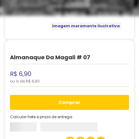
Imagem meramente ilustrativa
Almanaque Da Magali # 07
R$
6
,
90
ou
1
x de
R$
6
,
90
comprar
Calcular frete e prazo de entrega