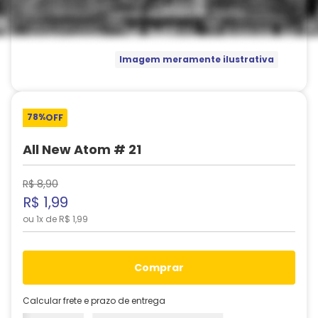
Imagem meramente ilustrativa
78%
OFF
All New Atom # 21
R$
8
,
90
R$
1
,
99
ou
1
x de
R$
1
,
99
comprar
Calcular frete e prazo de entrega