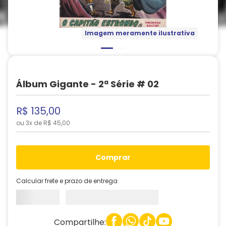
Imagem meramente ilustrativa
Álbum Gigante - 2ª Série # 02
R$
135
,
00
ou
3
x de
R$
45
,
00
comprar
Calcular frete e prazo de entrega
Compartilhe: