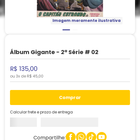
Imagem meramente ilustrativa
Álbum Gigante - 2ª Série # 02
R$
135
,
00
ou
3
x de
R$
45
,
00
comprar
Calcular frete e prazo de entrega
Compartilhe: