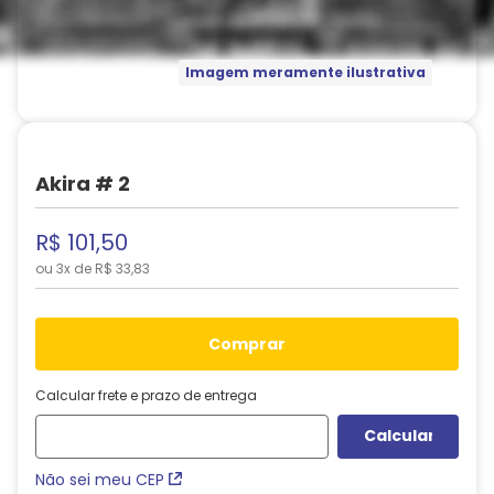
Imagem meramente ilustrativa
Akira # 2
R$
101
,
50
ou
3
x de
R$
33
,
83
comprar
Calcular frete e prazo de entrega
Não sei meu CEP