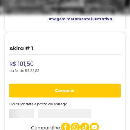
Imagem meramente ilustrativa
Akira # 1
R$
101
,
50
ou
3
x de
R$
33
,
83
comprar
Calcular frete e prazo de entrega
Compartilhe: