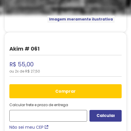
Imagem meramente ilustrativa
Akim # 061
R$
55
,
00
ou
2
x de
R$
27
,
50
comprar
Calcular frete e prazo de entrega
Não sei meu CEP