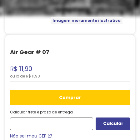
Imagem meramente ilustrativa
Air Gear # 07
R$
11
,
90
ou
1
x de
R$
11
,
90
comprar
Calcular frete e prazo de entrega
Não sei meu CEP