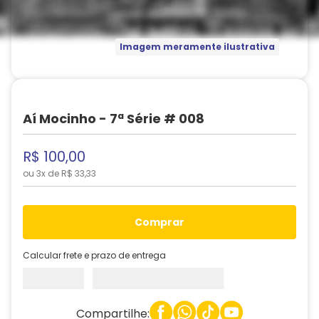
Imagem meramente ilustrativa
Aí Mocinho - 7ª Série # 008
R$
100
,
00
ou
3
x de
R$
33
,
33
comprar
Calcular frete e prazo de entrega
Compartilhe: