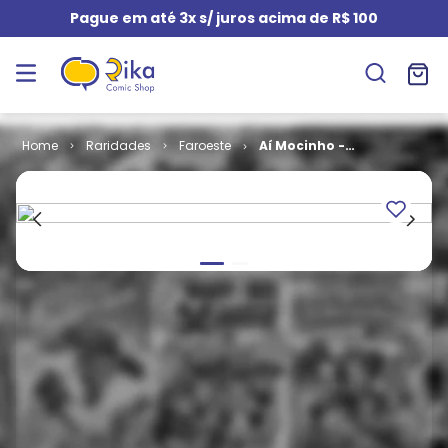
Pague em até 3x s/ juros acima de R$ 100
Raridades
Faroeste
Aí Mocinho -
7ª Série # 008