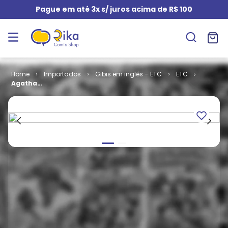
Pague em até 3x s/ juros acima de R$ 100
Importados
Gibis em inglês – ETC
ETC
Agatha
Christie - The
Secret of
Chimneys
(HC)