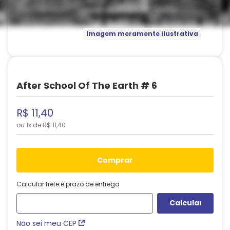
Imagem meramente ilustrativa
After School Of The Earth # 6
R$
11
,
40
ou
1
x de
R$
11
,
40
comprar
Calcular frete e prazo de entrega
Não sei meu CEP