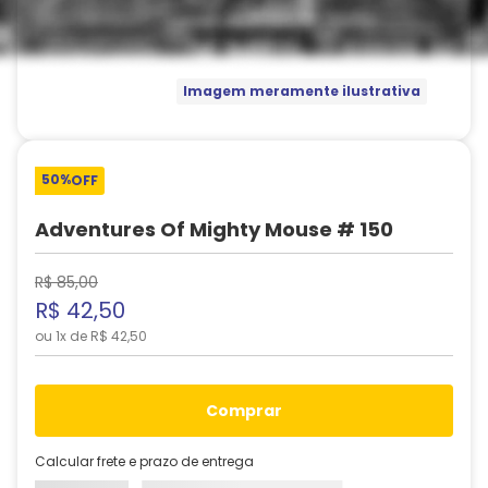
Imagem meramente ilustrativa
50%
OFF
Adventures Of Mighty Mouse # 150
R$
85
,
00
R$
42
,
50
ou
1
x de
R$
42
,
50
comprar
Calcular frete e prazo de entrega