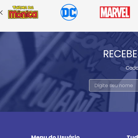
RECEBE
Cada
Menu do Usuário
Tud