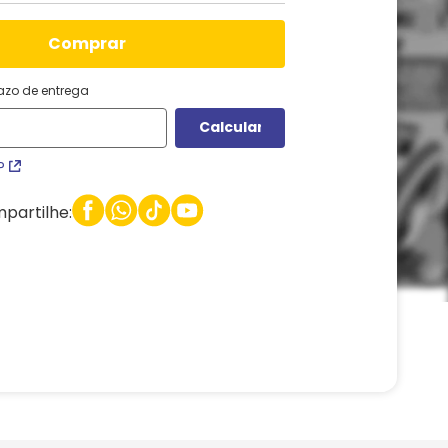
comprar
razo de entrega
P
partilhe: