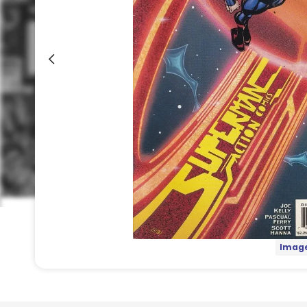
Image