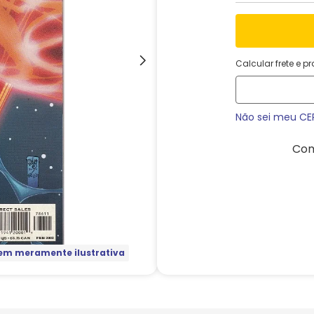
Calcular frete e p
Não sei meu CE
Com
m meramente ilustrativa