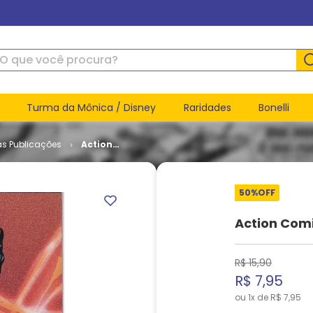
ue você procura?
Turma da Mônica / Disney
Raridades
Bonelli
as Publicações
Action
Comics -
Volume 1 #
786
50%
OFF
Action Comi
R$
15
,
90
R$
7
,
95
ou
1
x de
R$
7
,
95