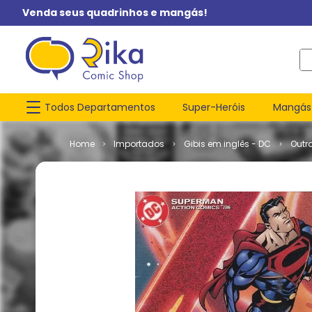
Venda seus quadrinhos e mangás!
O q
Todos Departamentos
Super-Heróis
Mangás
Importados
Gibis em inglês - DC
Outr