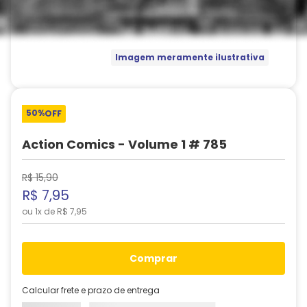
Imagem meramente ilustrativa
50%
OFF
Action Comics - Volume 1 # 785
R$
15
,
90
R$
7
,
95
ou
1
x de
R$
7
,
95
comprar
Calcular frete e prazo de entrega