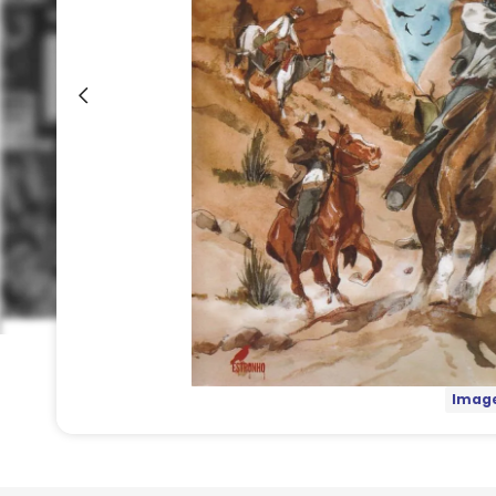
Image