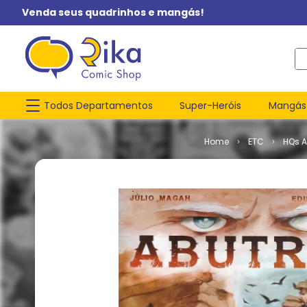
Venda seus quadrinhos e mangás!
O q
Todos Departamentos
Super-Heróis
Mangás
ETC
HQs A