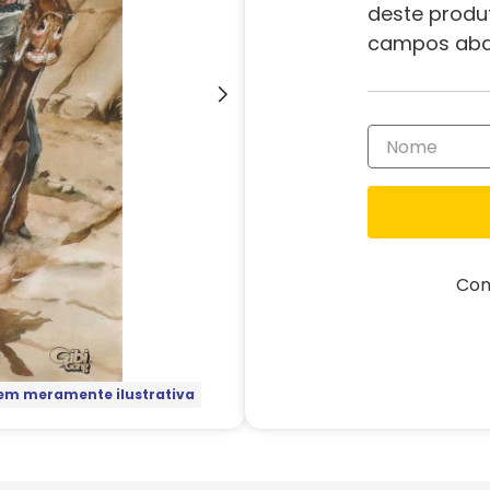
deste produ
campos aba
Com
m meramente ilustrativa