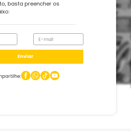
to, basta preencher os
ixo:
Enviar
partilhe: