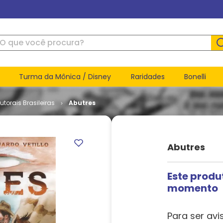
ue você procura?
Turma da Mônica / Disney
Raridades
Bonelli
utorais Brasileiras
Abutres
Abutres
Este produ
momento
Para ser avi