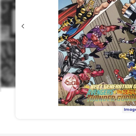
Image