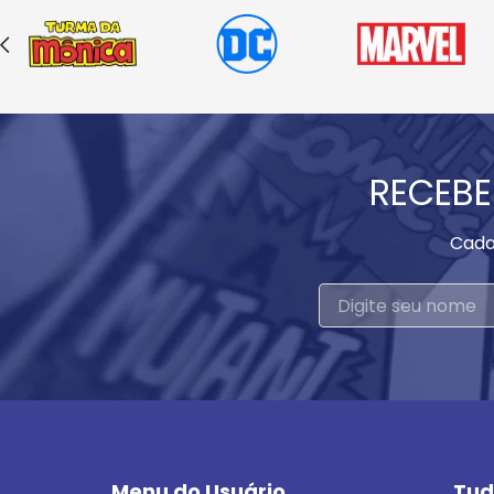
RECEBE
Cada
Menu do Usuário
Tud