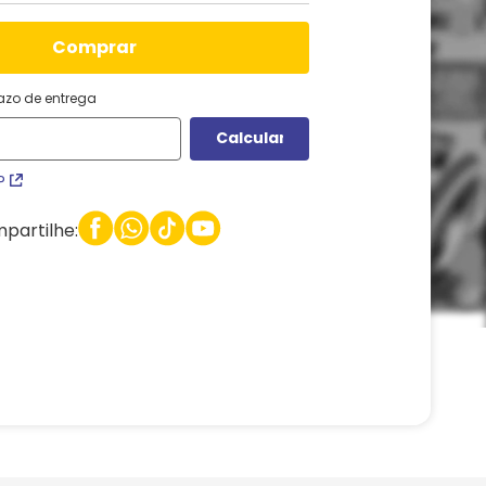
comprar
razo de entrega
P
partilhe: