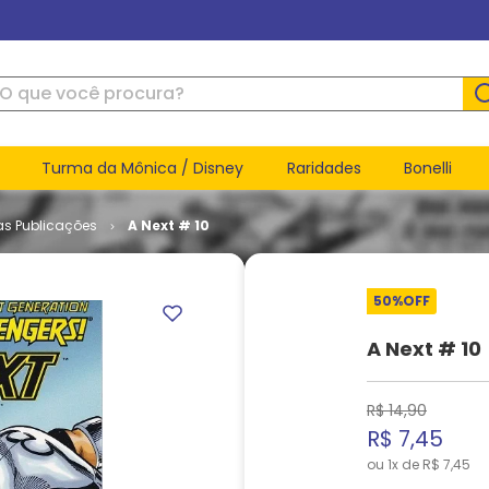
ue você procura?
Turma da Mônica / Disney
Raridades
Bonelli
as Publicações
A Next # 10
50%
OFF
A Next # 10
R$
14
,
90
R$
7
,
45
ou
1
x de
R$
7
,
45