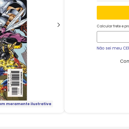
Calcular frete e p
Não sei meu CE
Com
m meramente ilustrativa