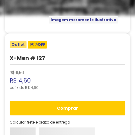
Imagem meramente ilustrativa
60%
Outlet
OFF
X-Men # 127
R$
11
,
50
R$
4
,
60
ou
1
x de
R$
4
,
60
comprar
Calcular frete e prazo de entrega