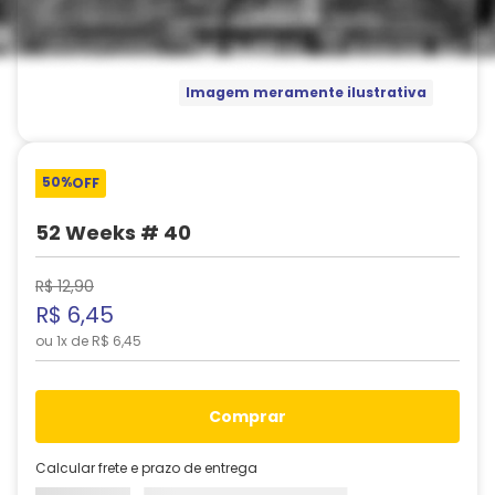
Imagem meramente ilustrativa
50%
OFF
52 Weeks # 40
R$
12
,
90
R$
6
,
45
ou
1
x de
R$
6
,
45
comprar
Calcular frete e prazo de entrega