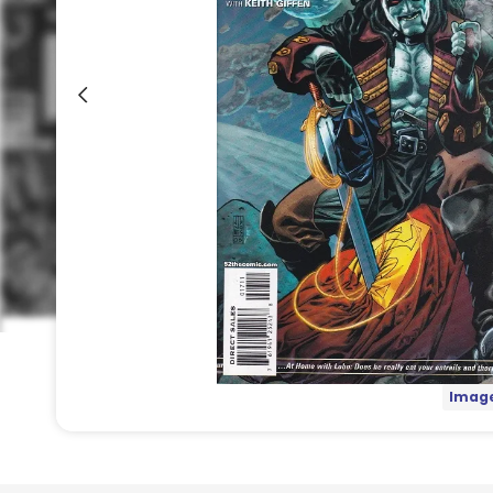
Image