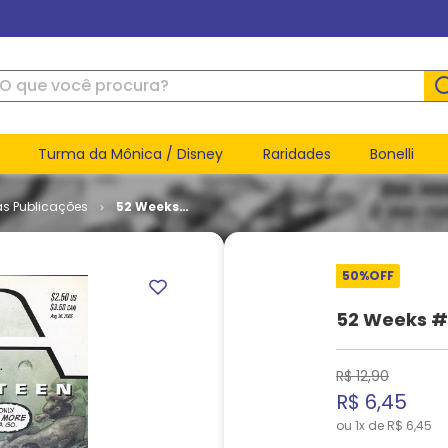
ue você procura?
Turma da Mônica / Disney
Raridades
Bonelli
as Publicações
52 Weeks
# 17
50%
OFF
52 Weeks #
R$
12
,
90
R$
6
,
45
ou
1
x de
R$
6
,
45