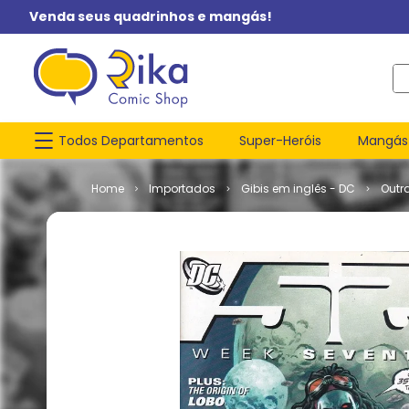
Venda seus quadrinhos e mangás!
O q
Todos Departamentos
Super-Heróis
Mangás
Importados
Gibis em inglês - DC
Outr