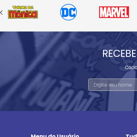
RECEBE
Cada
Menu do Usuário
Tud