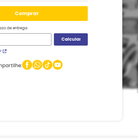
comprar
razo de entrega
P
partilhe: