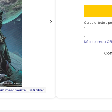
Calcular frete e p
Não sei meu CE
Com
m meramente ilustrativa