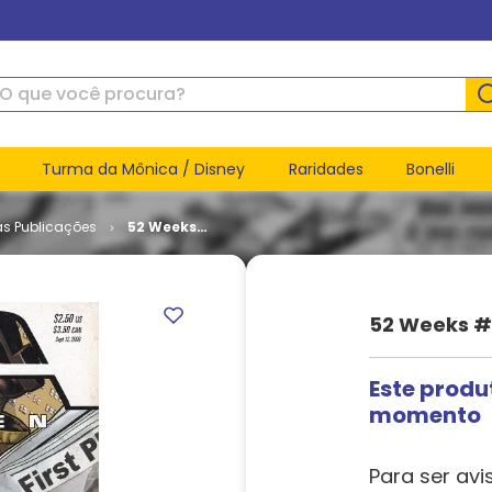
ue você procura?
Turma da Mônica / Disney
Raridades
Bonelli
as Publicações
52 Weeks
# 10
52 Weeks #
Este produ
momento
Para ser avi