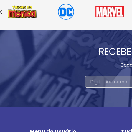
RECEBE
Cada
Menu do Usuário
Tud