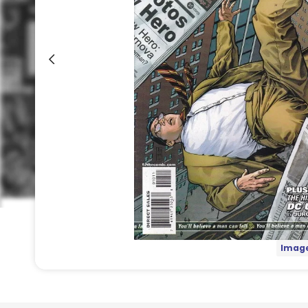
Image