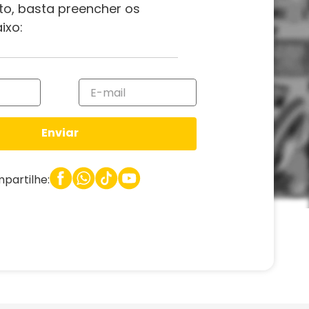
to, basta preencher os
ixo:
Enviar
partilhe: