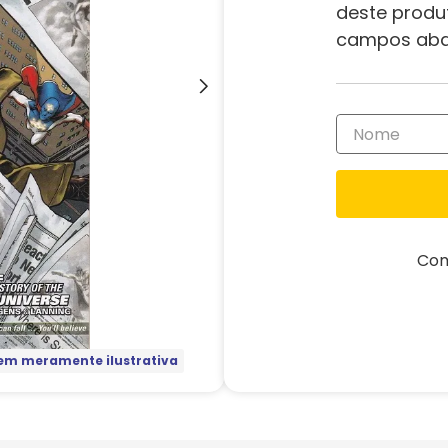
deste produ
campos aba
Com
m meramente ilustrativa