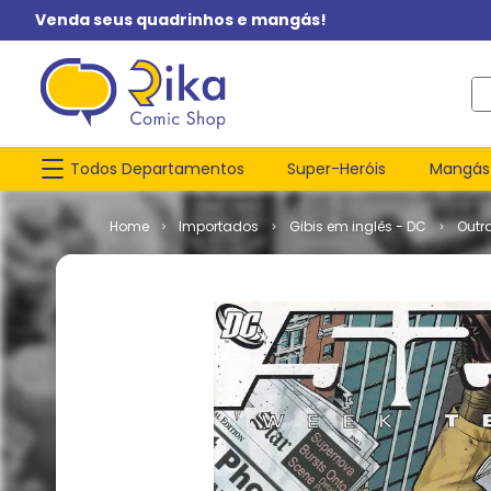
Venda seus quadrinhos e mangás!
O q
Todos Departamentos
Super-Heróis
Mangás
Importados
Gibis em inglês - DC
Outr