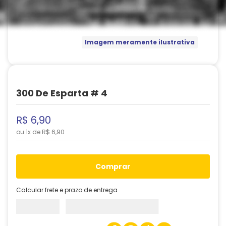
Imagem meramente ilustrativa
300 De Esparta # 4
R$
6
,
90
ou
1
x de
R$
6
,
90
comprar
Calcular frete e prazo de entrega