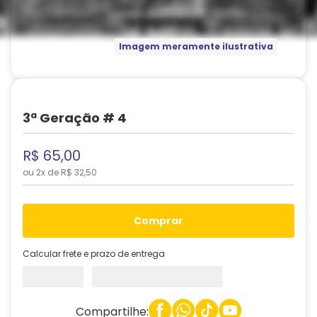
Imagem meramente ilustrativa
3ª Geração # 4
R$
65
,
00
ou
2
x de
R$
32
,
50
comprar
Calcular frete e prazo de entrega
Compartilhe: