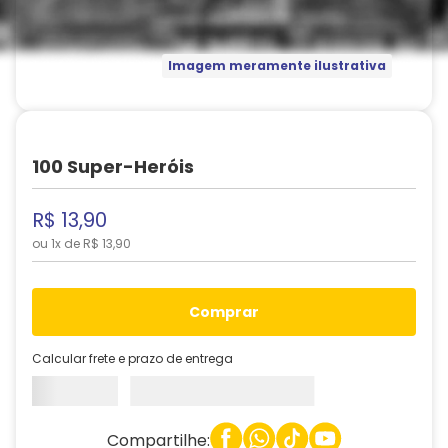
Imagem meramente ilustrativa
100 Super-Heróis
R$
13
,
90
ou
1
x de
R$
13
,
90
comprar
Calcular frete e prazo de entrega
Compartilhe: