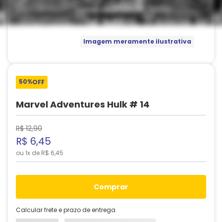
Imagem meramente ilustrativa
50%
OFF
Marvel Adventures Hulk # 14
R$
12
,
90
R$
6
,
45
ou
1
x de
R$
6
,
45
comprar
Calcular frete e prazo de entrega