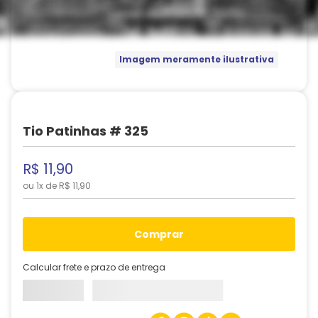
Imagem meramente ilustrativa
Tio Patinhas # 325
R$
11
,
90
ou
1
x de
R$
11
,
90
comprar
Calcular frete e prazo de entrega