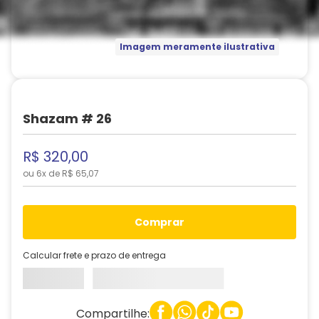
Imagem meramente ilustrativa
Shazam # 26
R$
320
,
00
ou
6
x de
R$
65
,
07
comprar
Calcular frete e prazo de entrega
Compartilhe: