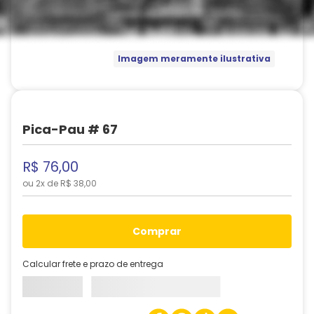
Imagem meramente ilustrativa
Pica-Pau # 67
R$
76
,
00
ou
2
x de
R$
38
,
00
comprar
Calcular frete e prazo de entrega