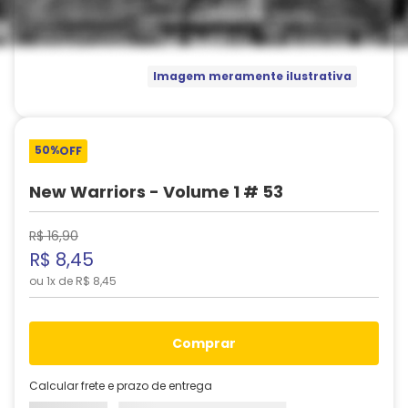
Imagem meramente ilustrativa
50%
OFF
New Warriors - Volume 1 # 53
R$
16
,
90
R$
8
,
45
ou
1
x de
R$
8
,
45
comprar
Calcular frete e prazo de entrega