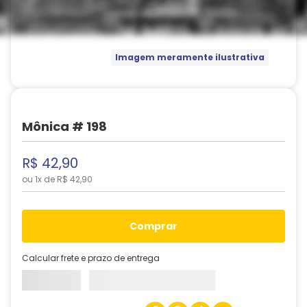
Imagem meramente ilustrativa
Mônica # 198
R$
42
,
90
ou
1
x de
R$
42
,
90
comprar
Calcular frete e prazo de entrega