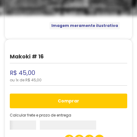
Imagem meramente ilustrativa
Makoki # 16
R$
45
,
00
ou
1
x de
R$
45
,
00
comprar
Calcular frete e prazo de entrega