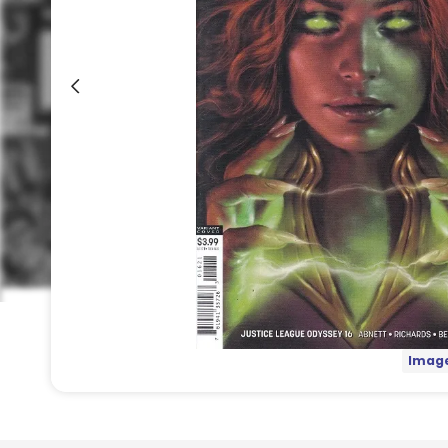
Image