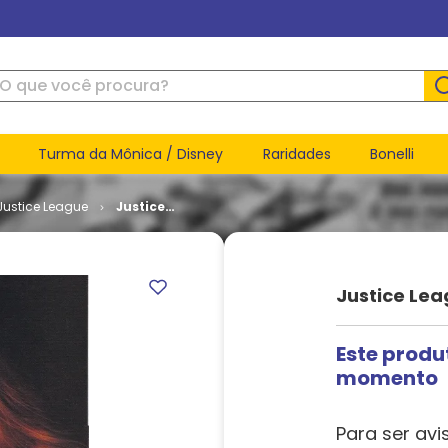
ue você procura?
Turma da Mônica / Disney
Raridades
Bonelli
Justice League
Justice
League
Odyssey #
16
Justice Lea
Este produ
momento
Para ser avi