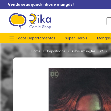
Venda seus quadrinhos e mangás!
O q
Todos Departamentos
Super-Heróis
Mangás
Importados
Gibis em inglês - DC