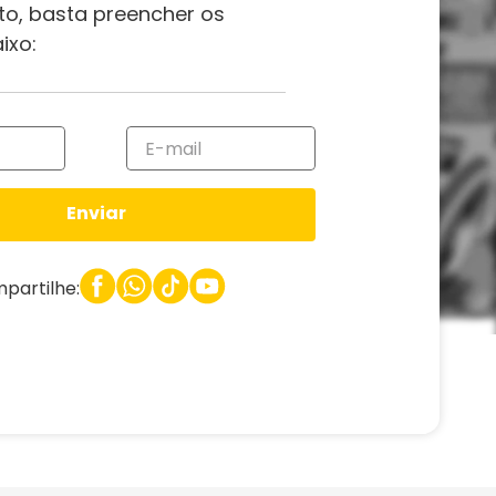
to, basta preencher os
ixo:
Enviar
partilhe: