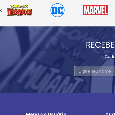
RECEBE
Cada
Menu do Usuário
Tud