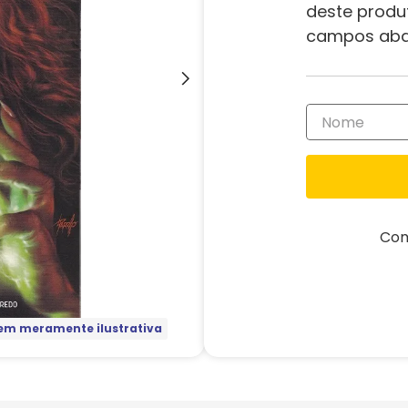
deste produ
campos aba
Com
m meramente ilustrativa