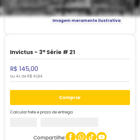
Imagem meramente ilustrativa
Invictus - 3ª Série # 21
R$
145
,
00
ou
4
x de
R$
41
,
84
comprar
Calcular frete e prazo de entrega
Compartilhe: