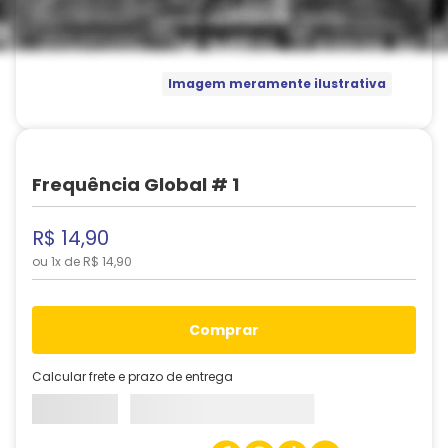
Imagem meramente ilustrativa
Frequência Global # 1
R$
14
,
90
ou
1
x de
R$
14
,
90
comprar
Calcular frete e prazo de entrega