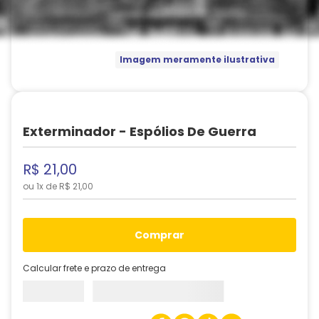
Imagem meramente ilustrativa
Exterminador - Espólios De Guerra
R$
21
,
00
ou
1
x de
R$
21
,
00
comprar
Calcular frete e prazo de entrega