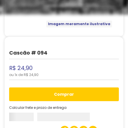
Imagem meramente ilustrativa
Cascão # 094
R$
24
,
90
ou
1
x de
R$
24
,
90
comprar
Calcular frete e prazo de entrega