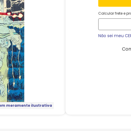
Calcular frete e p
Não sei meu CE
Com
m meramente ilustrativa