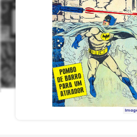
Image