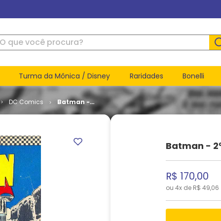
ue você procura?
Turma da Mônica / Disney
Raridades
Bonelli
DC Comics
Batman -
2ª Série #
069
Batman - 2ª
R$
170
,
00
ou
4
x de
R$
49
,
06