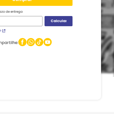
razo de entrega
P
partilhe: