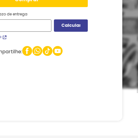
razo de entrega
P
partilhe: