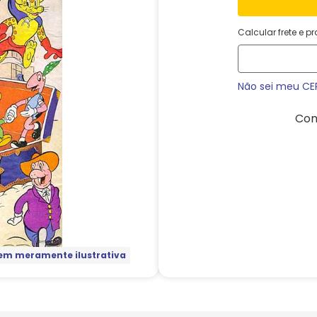
Calcular frete e p
Não sei meu CE
Com
m meramente ilustrativa