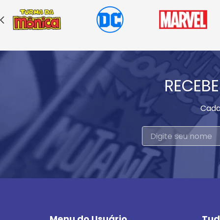
RECEBE
Cada
Menu do Usuário
Tud