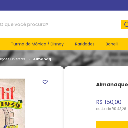
ue você procura?
Turma da Mônica / Disney
Raridades
Bonelli
ações Diversas
Almanaque
Vida
Infantil #
1949
Almanaque V
R$
150
,
00
ou
4
x de
R$
43
,
28