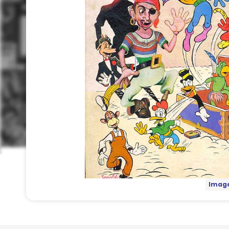
Image