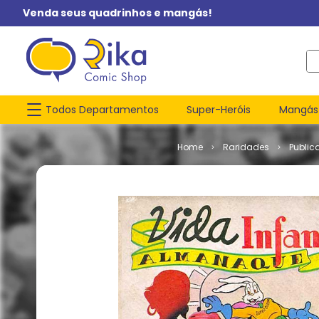
Venda seus quadrinhos e mangás!
O q
Todos Departamentos
Super-Heróis
Mangás
Raridades
Public