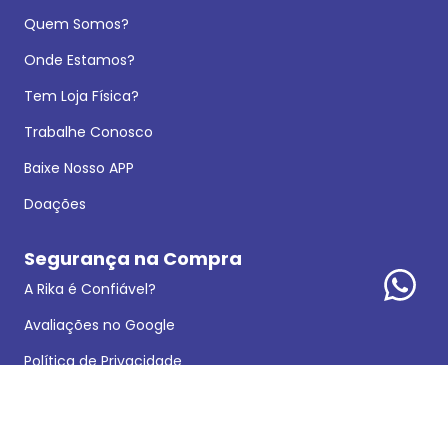
Quem Somos?
Onde Estamos?
Tem Loja Física?
Trabalhe Conosco
Baixe Nosso APP
Doações
Segurança na Compra
A Rika é Confiável?
Avaliações no Google
Política de Privacidade
Dados Legais
Reclamações e Sugestões