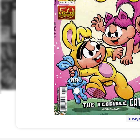
Image