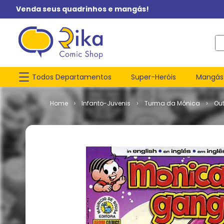
Venda seus quadrinhos e mangás!
O q
Todos Departamentos
Super-Heróis
Mangás
Infanto-Juvenis
Turma da Mônica
Ou