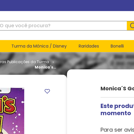
ue você procura?
Turma da Mônica / Disney
Raridades
Bonelli
tras Publicações da Turma
Monica´s
Gang # 17
Monica´s G
Este produ
momento
Para ser avi