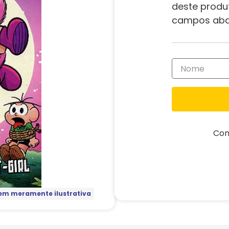
deste produ
campos aba
Com
m meramente ilustrativa