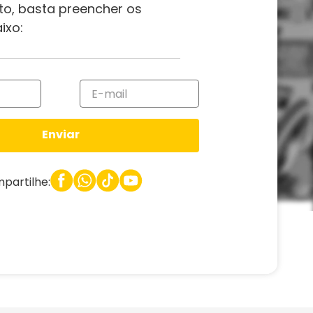
to, basta preencher os
ixo:
Enviar
partilhe: