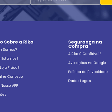
o Sobre a Rika
Segurança na 
Compra
m Somos?
A Rika é Confiável?
 Estamos?
Avaliações no Google
oja Física?
Política de Privacidade
alhe Conosco
Dados Legais
 Nosso APP
ões