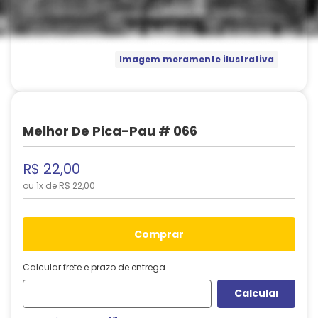
Imagem meramente ilustrativa
Melhor De Pica-Pau # 066
R$
22
,
00
ou
1
x de
R$
22
,
00
comprar
Calcular frete e prazo de entrega